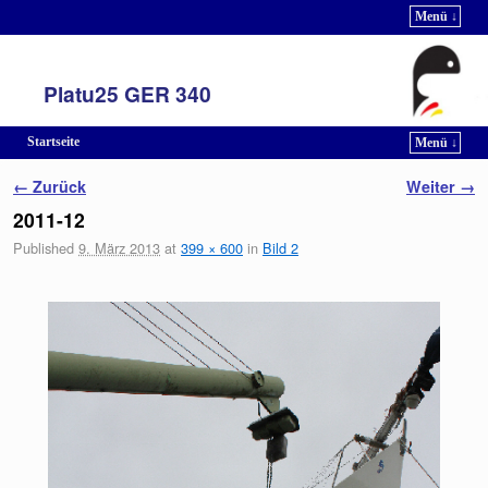
Menü ↓
Platu25 GER 340
Startseite
Menü ↓
Zum Inhalt wechseln
Zum sekundären Inhalt wechseln
Bilder-Navigation
← Zurück
Weiter →
2011-12
Published
9. März 2013
at
399 × 600
in
Bild 2