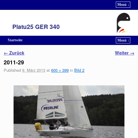
Menü ↓
Platu25 GER 340
Startseite
Menü ↓
Zum Inhalt wechseln
Zum sekundären Inhalt wechseln
Bilder-Navigation
← Zurück
Weiter →
2011-29
Published
9. März 2013
at
600 × 399
in
Bild 2