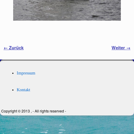
Bilder-Navigation
← Zurück
Weiter →
Impressum
Kontakt
Copyright © 2013 , - All rights reserved -