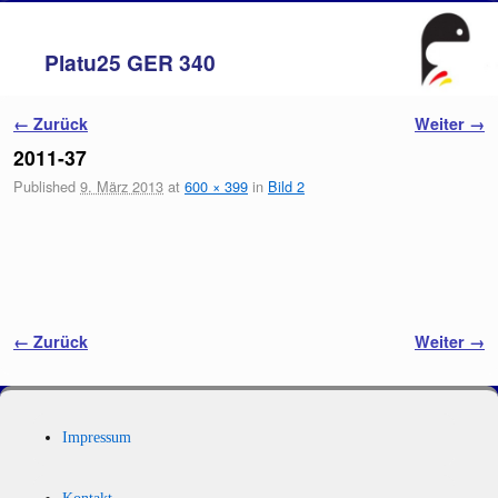
Platu25 GER 340
Zum Inhalt wechseln
Zum sekundären Inhalt wechseln
Bilder-Navigation
← Zurück
Weiter →
2011-37
Published
9. März 2013
at
600 × 399
in
Bild 2
Bilder-Navigation
← Zurück
Weiter →
Impressum