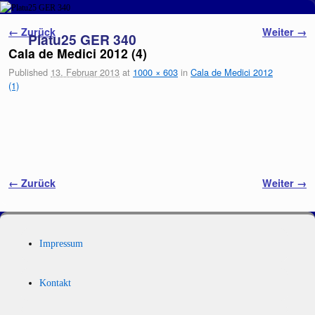
Zum Inhalt wechseln
Zum sekundären Inhalt wechseln
Bilder-Navigation
← Zurück
Weiter →
Platu25 GER 340
Cala de Medici 2012 (4)
Published
13. Februar 2013
at
1000 × 603
in
Cala de Medici 2012
(1)
Bilder-Navigation
← Zurück
Weiter →
Impressum
Kontakt