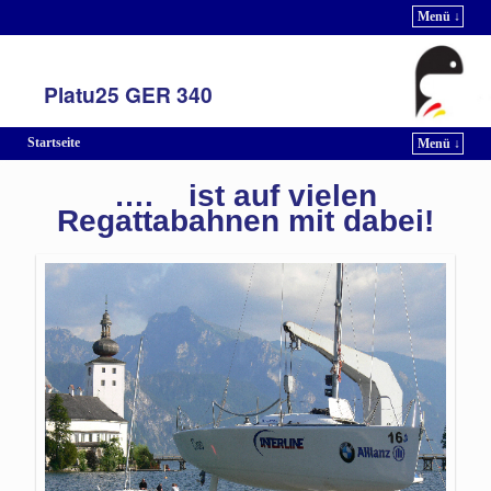
Menü ↓
Platu25 GER 340
Startseite
Menü ↓
Zum Inhalt wechseln
Zum sekundären Inhalt wechseln
…. ist auf vielen
Regattabahnen mit dabei!