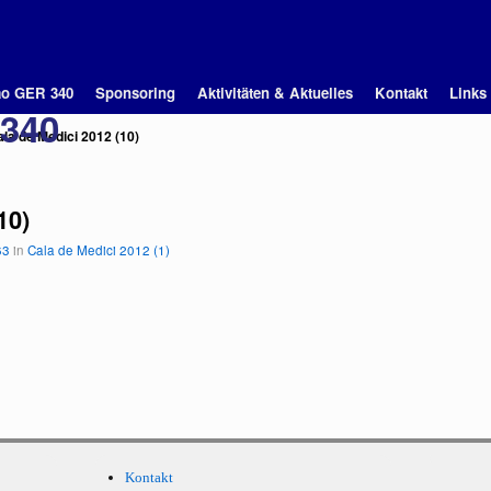
ao GER 340
Sponsoring
Aktivitäten & Aktuelles
Kontakt
Links
 340
la de Medici 2012 (10)
10)
63
in
Cala de Medici 2012 (1)
Kontakt